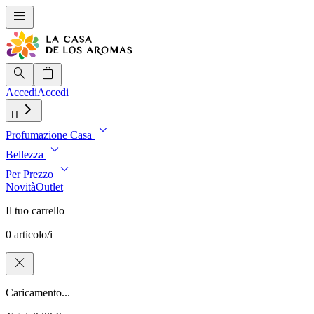
menu
search
shopping_bag
Accedi
Accedi
IT
expand_more
Profumazione Casa
expand_more
Bellezza
expand_more
Per Prezzo
Novità
Outlet
Il tuo carrello
0 articolo/i
close
Caricamento...