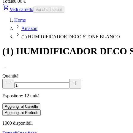
Totale
0.00 €
shopping_cart
Vedi carrello
Vai al checkout
Home
chevron_right
Amazon
chevron_right
(1) HUMIDIFICADOR DECO STONE BLANCO
(1) HUMIDIFICADOR DECO
...
Quantità
remove
add
Espositore: 12 unità
Aggiungi al Carrello
Aggiungi ai Preferiti
1000
disponibili