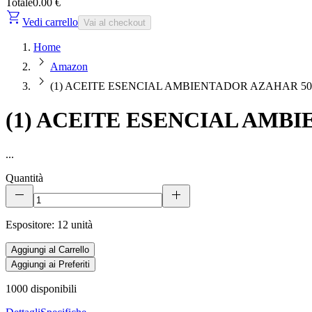
Totale
0.00 €
shopping_cart
Vedi carrello
Vai al checkout
Home
chevron_right
Amazon
chevron_right
(1) ACEITE ESENCIAL AMBIENTADOR AZAHAR 5
(1) ACEITE ESENCIAL AMB
...
Quantità
remove
add
Espositore: 12 unità
Aggiungi al Carrello
Aggiungi ai Preferiti
1000
disponibili