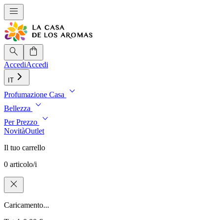
menu
search
shopping_bag
Accedi
Accedi
IT
expand_more
Profumazione Casa
expand_more
Bellezza
expand_more
Per Prezzo
Novità
Outlet
Il tuo carrello
0 articolo/i
close
Caricamento...