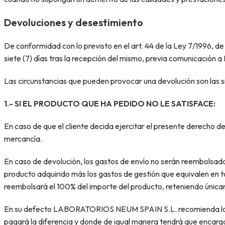
Devoluciones y desestimiento
De conformidad con lo previsto en el art. 44 de la Ley 7/1996, de
siete (7) días tras la recepción del mismo, previa comunicac
Las circunstancias que pueden provocar una devolución son las s
1.- SI EL PRODUCTO QUE HA PEDIDO NO LE SATISFACE:
En caso de que el cliente decida ejercitar el presente derecho de
mercancía.
En caso de devolución, los gastos de envío no serán reembolsados
producto adquirido más los gastos de gestión que equivalen en to
reembolsará el 100% del importe del producto, reteniendo únicame
En su defecto LABORATORIOS NEUM SPAIN S.L. recomienda la entre
pagará la diferencia y donde de igual manera tendrá que encarga