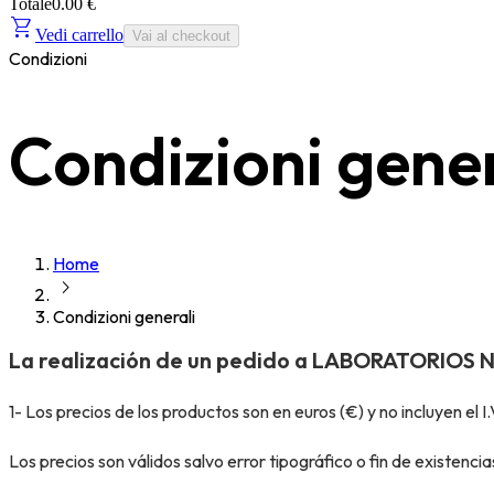
Totale
0.00 €
shopping_cart
Vedi carrello
Vai al checkout
Condizioni
Condizioni gener
Home
chevron_right
Condizioni generali
La realización de un pedido
a LABORATORIOS NEUM
1- Los precios de los productos son en euros (€) y no incluyen el I.V
Los precios son válidos salvo error tipográfico o fin de existencia