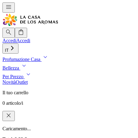
menu
search
shopping_bag
Accedi
Accedi
IT
expand_more
Profumazione Casa
expand_more
Bellezza
expand_more
Per Prezzo
Novità
Outlet
Il tuo carrello
0 articolo/i
close
Caricamento...