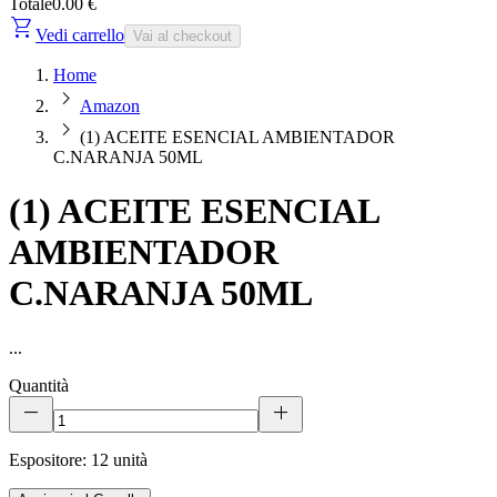
Totale
0.00 €
shopping_cart
Vedi carrello
Vai al checkout
Home
chevron_right
Amazon
chevron_right
(1) ACEITE ESENCIAL AMBIENTADOR
C.NARANJA 50ML
(1) ACEITE ESENCIAL
AMBIENTADOR
C.NARANJA 50ML
...
Quantità
remove
add
Espositore: 12 unità