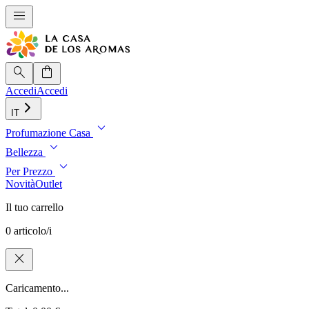
menu
search
shopping_bag
Accedi
Accedi
IT
expand_more
Profumazione Casa
expand_more
Bellezza
expand_more
Per Prezzo
Novità
Outlet
Il tuo carrello
0 articolo/i
close
Caricamento...