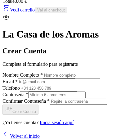
Totale
0.00 €
shopping_cart
Vedi carrello
Vai al checkout
spa
La Casa de los Aromas
Crear Cuenta
Completa el formulario para registrarte
Nombre Completo *
Email *
Teléfono
Contraseña *
Confirmar Contraseña *
person_add
Crear Cuenta
¿Ya tienes cuenta?
Inicia sesión aquí
arrow_back
Volver al inicio