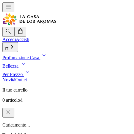
menu
search
shopping_bag
Accedi
Accedi
IT
expand_more
Profumazione Casa
expand_more
Bellezza
expand_more
Per Prezzo
Novità
Outlet
Il tuo carrello
0 articolo/i
close
Caricamento...