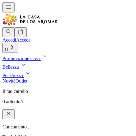
menu
search
shopping_bag
Accedi
Accedi
IT
expand_more
Profumazione Casa
expand_more
Bellezza
expand_more
Per Prezzo
Novità
Outlet
Il tuo carrello
0 articolo/i
close
Caricamento...