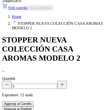
Totale
0.00 €
shopping_cart
Vedi carrello
Vai al checkout
Home
chevron_right
STOPPER NUEVA COLECCIÓN CASA AROMAS
MODELO 2
STOPPER NUEVA
COLECCIÓN CASA
AROMAS MODELO 2
...
Quantità
remove
add
Espositore: 12 unità
Aggiungi al Carrello
Aggiungi ai Preferiti