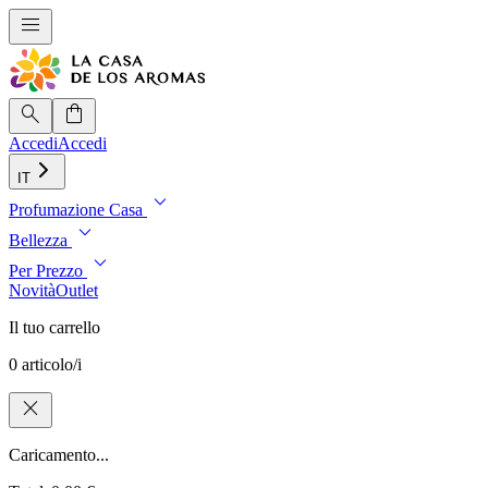
menu
search
shopping_bag
Accedi
Accedi
IT
expand_more
Profumazione Casa
expand_more
Bellezza
expand_more
Per Prezzo
Novità
Outlet
Il tuo carrello
0 articolo/i
close
Caricamento...