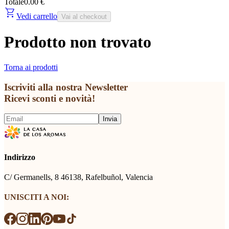
Totale
0.00 €
shopping_cart
Vedi carrello
Vai al checkout
Prodotto non trovato
Torna ai prodotti
Iscriviti alla nostra Newsletter
Ricevi sconti e novità!
Invia
Indirizzo
C/ Germanells, 8 46138, Rafelbuñol, Valencia
UNISCITI A NOI: