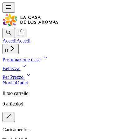
menu
search
shopping_bag
Accedi
Accedi
IT
expand_more
Profumazione Casa
expand_more
Bellezza
expand_more
Per Prezzo
Novità
Outlet
Il tuo carrello
0 articolo/i
close
Caricamento...