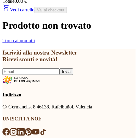
Totale
0.00 €
shopping_cart
Vedi carrello
Vai al checkout
Prodotto non trovato
Torna ai prodotti
Iscriviti alla nostra Newsletter
Ricevi sconti e novità!
Invia
Indirizzo
C/ Germanells, 8 46138, Rafelbuñol, Valencia
UNISCITI A NOI: