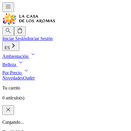
menu
search
shopping_bag
Iniciar Sesión
Iniciar Sesión
ES
expand_more
Ambientación
expand_more
Belleza
expand_more
Por Precio
Novedades
Outlet
Tu carrito
0 artículo(s)
close
Cargando...