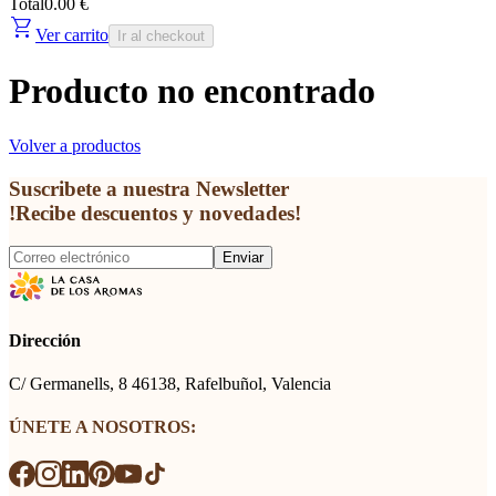
Total
0.00 €
shopping_cart
Ver carrito
Ir al checkout
Producto no encontrado
Volver a productos
Suscribete a nuestra Newsletter
!Recibe descuentos y novedades!
Enviar
Dirección
C/ Germanells, 8 46138, Rafelbuñol, Valencia
ÚNETE A NOSOTROS: