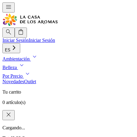
menu
search
shopping_bag
Iniciar Sesión
Iniciar Sesión
ES
expand_more
Ambientación
expand_more
Belleza
expand_more
Por Precio
Novedades
Outlet
Tu carrito
0 artículo(s)
close
Cargando...