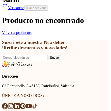
Total
0.00 €
shopping_cart
Ver carrito
Ir al checkout
Producto no encontrado
Volver a productos
Suscribete a nuestra Newsletter
!Recibe descuentos y novedades!
Enviar
Dirección
C/ Germanells, 8 46138, Rafelbuñol, Valencia
ÚNETE A NOSOTROS: